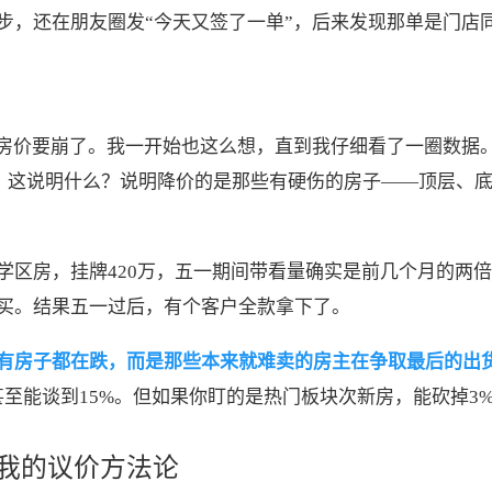
步，还在朋友圈发“今天又签了一单”，后来发现那单是门店
房价要崩了。我一开始也这么想，直到我仔细看了一圈数据。以
3%。这说明什么？说明降价的是那些有硬伤的房子——顶层、
区房，挂牌420万，五一期间带看量确实是前几个月的两倍
买。结果五一过后，有个客户全款拿下了。
有房子都在跌，而是那些本来就难卖的房主在争取最后的出
至能谈到15%。但如果你盯的是热门板块次新房，能砍掉3
我的议价方法论