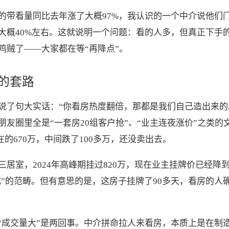
的带看量同比去年涨了大概97%，我认识的一个中介说他们门
大概40%左右。这就说明一个问题：看的人多，但真正下手
鸡贼了——大家都在等“再降点”。
的套路
说了句大实话：“你看房热度翻倍，那都是我们自己造出来的
友圈里全是“一套房20组客户抢”、“业主连夜涨价”之类
现在的670万，中间跌了100多万，还没卖出去。
室，2024年高峰期挂过820万，现在业主挂牌价已经降到6
成”的范畴。但有意思的是，这房子挂牌了90多天，看房的
和“成交量大”是两回事。中介拼命拉人来看房，本质上是在制