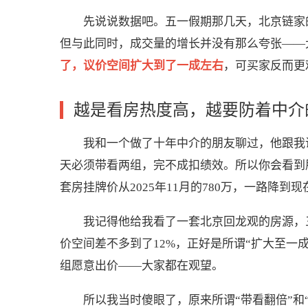
先说说数据吧。五一假期那几天，北京链家
但与此同时，成交量的增长并没有那么夸张——
了，议价空间扩大到了一成左右
，可买家反而更
越是看房热度高，越要防着中介
我和一个做了十年中介的朋友聊过，他跟我
天必须带看两组，完不成扣绩效。所以你会看到朋
套房挂牌价从2025年11月的780万，一路降到
我记得他给我看了一套北京回龙观的房源，三居
价空间差不多到了12%，正好是所谓“扩大至一
组愿意出价——大家都在观望。
所以我当时傻眼了，原来所谓“带看翻倍”