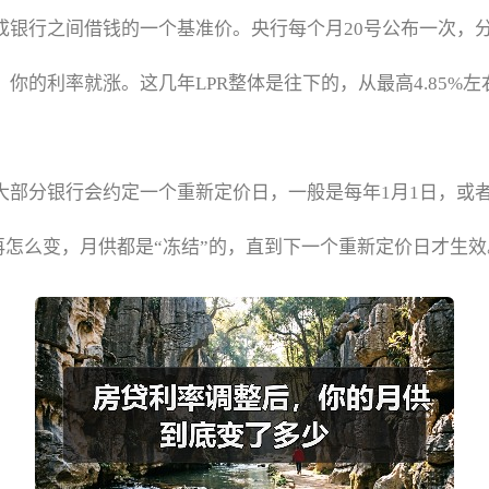
成银行之间借钱的一个基准价。央行每个月20号公布一次，分
你的利率就涨。这几年LPR整体是往下的，从最高4.85%左
。大部分银行会约定一个重新定价日，一般是每年1月1日，或
R再怎么变，月供都是“冻结”的，直到下一个重新定价日才生效