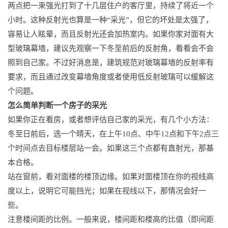
两点把一束强光打到了十几层住户的客厅里，持续了将近一个
小时。这种反射光也算是一种“采光”，但它的坏处是太强了，
容易让人眩晕，而且反射光还会加热室内。如果你家对面有大
型玻璃幕墙，建议先观察一下冬至前后的反射角，看看会不会
照到自己家。不过好消息是，建筑规范对玻璃幕墙的反射率有
要求，而且通过改变幕墙角度或者使用低反射玻璃可以缓解这
个问题。
怎么简单判断一个房子的采光
如果你正在看房，或者想评估自己家的采光，有几个小方法：
冬至日前后，选一个晴天，在上午10点、中午12点和下午2点三
个时间点去目标楼层站一会。如果这三个点都有直射光，那基
本合格。
站在窗前，看对面楼的楼顶边缘。如果对面楼顶在你的视线高
度以上，说明它可能挡光；如果在视线以下，那情况会好一
些。
注意楼间距的比例。一般来说，楼间距和楼高的比值（即间距