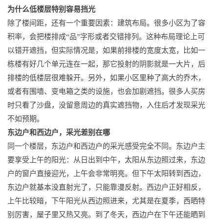
为什么低楼层特别容易挡光
除了楼间距，还有一个重要因素：建筑布局。很多小区为了容
积率，会把楼排成“品”字形或者交错排列。这种布局理论上可
以错开遮挡，但实际情况是，如果前排楼的宽度太宽，比如一
栋楼有好几个单元连在一起，那它投射的阴影就是一大片，后
排楼的低楼层很难躲开。另外，如果小区里种了高大的乔木，
或者有围墙、变电箱之类的设施，也会加剧遮挡。很多人买房
时只看了沙盘，没留意周边的真实遮挡物，入住后才发现采光
不如预期。
东边户和西边户，采光差别在哪
同一个楼层，东边户和西边户的采光感受完全不同。东边户主
要享受上午的阳光：从日出到中午，太阳从东边照过来，东边
户的窗户直接迎光，上午会非常明亮。但下午太阳转到西边，
东边户就基本没直射光了，只能靠漫反射。西边户正好相反，
上午比较暗，下午阳光从西边照进来，尤其是在夏季，西晒特
别厉害，屋子里又热又亮。到了冬天，西边户在下午还能晒到