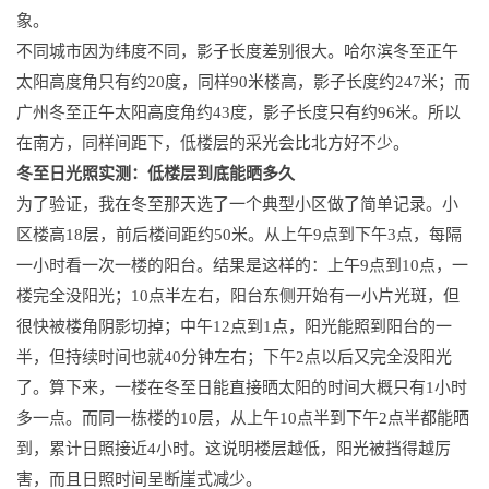
象。
不同城市因为纬度不同，影子长度差别很大。哈尔滨冬至正午
太阳高度角只有约20度，同样90米楼高，影子长度约247米；而
广州冬至正午太阳高度角约43度，影子长度只有约96米。所以
在南方，同样间距下，低楼层的采光会比北方好不少。
冬至日光照实测：低楼层到底能晒多久
为了验证，我在冬至那天选了一个典型小区做了简单记录。小
区楼高18层，前后楼间距约50米。从上午9点到下午3点，每隔
一小时看一次一楼的阳台。结果是这样的：上午9点到10点，一
楼完全没阳光；10点半左右，阳台东侧开始有一小片光斑，但
很快被楼角阴影切掉；中午12点到1点，阳光能照到阳台的一
半，但持续时间也就40分钟左右；下午2点以后又完全没阳光
了。算下来，一楼在冬至日能直接晒太阳的时间大概只有1小时
多一点。而同一栋楼的10层，从上午10点半到下午2点半都能晒
到，累计日照接近4小时。这说明楼层越低，阳光被挡得越厉
害，而且日照时间呈断崖式减少。