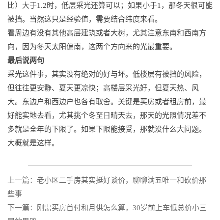
比）大于1.2时，低层采光还算可以；如果小于1，那冬天很可能
被挡。当然这只是经验值，需要结合纬度来看。
看周边有没有其他高层建筑或者大树，尤其注意东南和西南方
向，因为冬天太阳偏南，这两个方向来的光最重要。
最后说两句
采光这件事，其实没有绝对的好与坏。低楼层有被挡的风险，
但往往更安静、夏天更凉快；高楼层采光好，但夏天热、风
大。东边户和西边户也各有取舍。关键是买房或者租房前，最
好能实地去看，尤其挑个冬至日晴天去，那天的光照情况差不
多就是全年的下限了。如果下限能接受，那就没什么大问题。
大概就是这样。
上一篇：老小区二手房其实挺好谈价，聊聊满五唯一和砍价那
些事
下一篇：刚需买房首付和月供怎么算，30岁前上车低总价小三