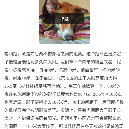
楼间距，就是前后两栋楼外墙之间的距离。这个距离直接决定
了低楼层能晒到多久的太阳。我们拿一个简单的模型来看：假
设一栋楼高30层，每层3米，总高90米；前面也有一栋90米的
楼，间距40米。在冬至日，北京地区的正午太阳高度角大约
26.5度（视具体纬度略有浮动）。用三角函数算一下，90米的
楼在40米间距下投射的影子长度大约是90 / tan(26.5°) ≈ 180米。
也就是说，影子要拖出去180米远，40米的间距下，后面那栋楼
的低楼层完全被阴影覆盖了。实际上，只有当间距大于影子长
度时，才能保证底层有阳光。但现实里小区通常不会留那么宽
的间距——180米太奢侈了。所以低楼层在冬天被遮挡是普遍现