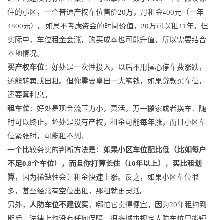
住的小区，一个普通产权车位售价20万，月租金400元（一年
4800元）。如果不考虑资金的时间价值，20万可以租41年。但
实际中，车位租金会涨，购买成本也可能升值，所以需要结合
本地情况。
买产权车位
：好处是一次性投入，以后不用操心停车费涨跌，
还能转卖或出租。但你需要拿出一大笔钱，如果贷款买车位，
还要算利息。
租车位
：好处是现金流压力小，灵活。万一搬家或者换车，随
时可以终止。坏处是没有产权，租金可能每年涨，而且小区车
位紧张时，可能租不到。
一个比较务实的判断方法是：
如果小区车位配比低（比如每户
不足0.8个车位），而且你打算长住（10年以上），买比租划
算
，因为稀缺性会让租金快速上涨。反之，如果小区车位很
多，甚至经常有空位出租，那租就更灵活。
另外，
人防车位不建议买
，哪怕它卖得便宜。因为20年租约到
期后，法律上你没有任何保障。很多城市规定人防车位只能短