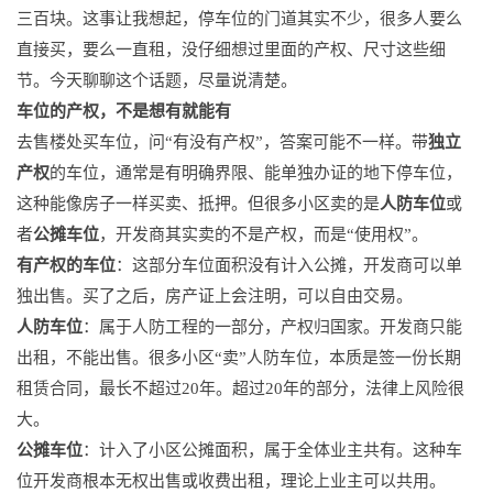
三百块。这事让我想起，停车位的门道其实不少，很多人要么
直接买，要么一直租，没仔细想过里面的产权、尺寸这些细
节。今天聊聊这个话题，尽量说清楚。
车位的产权，不是想有就能有
去售楼处买车位，问“有没有产权”，答案可能不一样。带
独立
产权
的车位，通常是有明确界限、能单独办证的地下停车位，
这种能像房子一样买卖、抵押。但很多小区卖的是
人防车位
或
者
公摊车位
，开发商其实卖的不是产权，而是“使用权”。
有产权的车位
：这部分车位面积没有计入公摊，开发商可以单
独出售。买了之后，房产证上会注明，可以自由交易。
人防车位
：属于人防工程的一部分，产权归国家。开发商只能
出租，不能出售。很多小区“卖”人防车位，本质是签一份长期
租赁合同，最长不超过20年。超过20年的部分，法律上风险很
大。
公摊车位
：计入了小区公摊面积，属于全体业主共有。这种车
位开发商根本无权出售或收费出租，理论上业主可以共用。