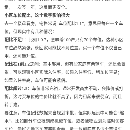
租，一次签一年，这反而更安全。
小区车位配比，这个数字影响很大
去一个楼盘看房，销售常说“车位配比1:1”，意思是每户一个车
位。但现实中有几种情况：
配比不足1
：比如1:0.7，意味着100户只有70个车位。这种小区
车位必然紧张，晚回家可能找不到位置。买一个车位不仅自己
用，还可能升值。
配比在1到1.2之间
：基本够用，但有些家庭有两辆车，还是会紧
张。可以观察小区实际入住率，如果入住率低，租车位容易；
如果入住率高，车位可能会紧俏。
配比超过1.5
：车位非常充裕，通常开发商卖不动，会降价或打
折。这时买车位的性价比就不高了，因为租起来很便宜，而且
转手难。
要注意，车位配比数据来自规划审批，但实际建设中可能会“缩
水”。比如部分车位被划成机械车位，或者被物业划为临时访客
车位。最好去地下车库亲眼看看，数一数到底有多少个普通车