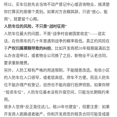
所以，买车位前先去当地不动产登记中心或咨询物业，搞清楚
你打算买的是哪个类别。如果对方含糊其辞，只说“放心，能
用”，就要留个心眼。
人防车位的风险，不只是“战时征用”
人防车位最大的问题，不是“战争时会被国家收走”——说实
话，在你用车的几十年里遇到战争的概率极低。真正的风险在
于
产权归属模糊导致的纠纷
。比如开发商把20年租期届满后怎
么办含混带过，或者物业公司换了之后，新物业不认老合同，
要求重新缴费。
另外，人防工程有严格的用途限制，不能随意改造。有些小区
的人防车位入口很窄，或者层高低，停车不方便。而且人防车
位不能办理产权登记，自然也不能向银行抵押贷款。如果你想
“投资车位”，人防车位基本没有升值空间，只能当长期租约来
用。
很多人觉得“反正我住这儿，租20年也便宜”，但要注意：如果
开发商人跑路或者破产，你和开发商签的租赁合同可能变成废