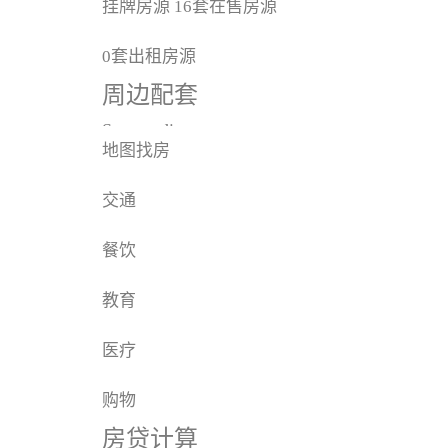
查看更多小区房产
挂牌房源
16套在售房源
0套出租房源
周边配套
Surroundings
地图找房
交通
餐饮
教育
医疗
购物
房贷计算