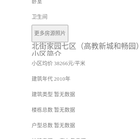
卧室
卫生间
更多房源照片
北街家园七区（高教新城和畅园
小区简介
小区均价
38266元/平米
建筑年代
2010年
建筑类型
暂无数据
楼栋总数
暂无数据
户型总数
暂无数据
Residential Community