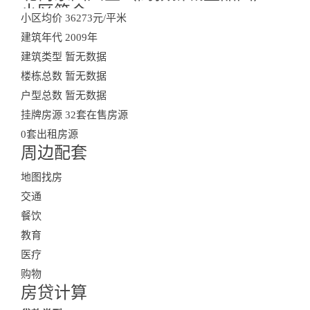
小区简介
小区均价
36273元/平米
建筑年代
2009年
建筑类型
暂无数据
楼栋总数
暂无数据
户型总数
暂无数据
挂牌房源
32套在售房源
0套出租房源
Residential Community
周边配套
查看更多小区房产
Surroundings
地图找房
交通
餐饮
教育
医疗
购物
房贷计算