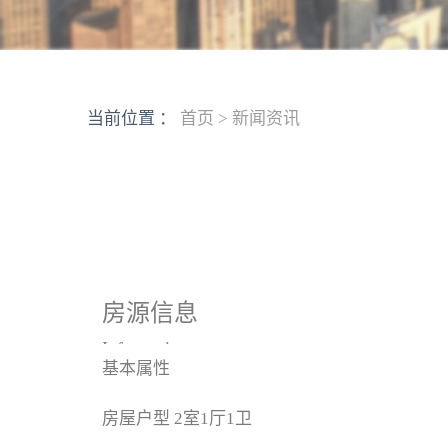
当前位置 ：
首页
>
新闻资讯
房源信息
Information
基本属性
房屋户型
2室1厅1卫