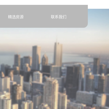
精选房源
联系我们