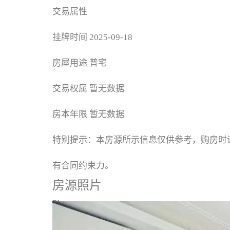
交易属性
挂牌时间
2025-09-18
房屋用途
普宅
交易权属
暂无数据
房本年限
暂无数据
特别提示：本房源所示信息仅供参考，购房时
有合同约束力。
房源照片
Photos