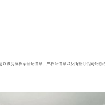
请以该房屋档案登记信息、产权证信息以及所签订合同条款