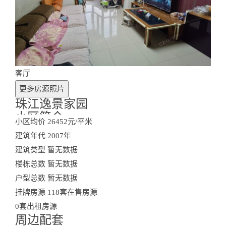
客厅
更多房源照片
珠江逸景家园
小区简介
小区均价
26452元/平米
Residential Community
建筑年代
2007年
查看更多小区房产
建筑类型
暂无数据
楼栋总数
暂无数据
户型总数
暂无数据
挂牌房源
118套在售房源
0套出租房源
周边配套