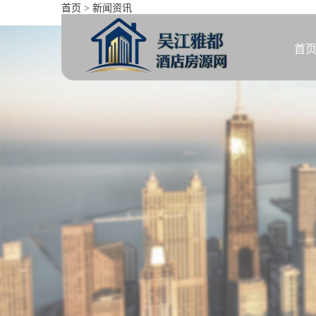
首页
>
新闻资讯
珠江逸景家园 2室 1厅 95平
首