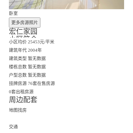
卧室
更多房源照片
宏仁家园
小区简介
小区均价
25453元/平米
建筑年代
2004年
建筑类型
暂无数据
楼栋总数
暂无数据
户型总数
暂无数据
挂牌房源
76套在售房源
0套出租房源
周边配套
Surroundings
地图找房
交通