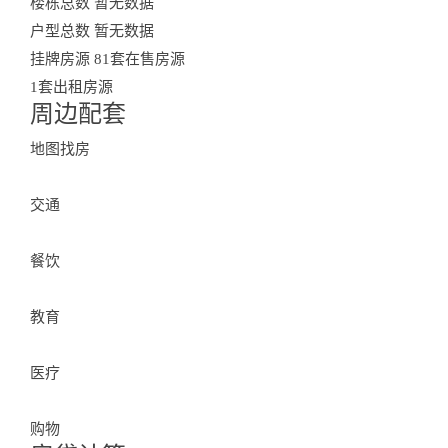
楼栋总数
暂无数据
户型总数
暂无数据
挂牌房源
81套在售房源
1套出租房源
周边配套
Surroundings
地图找房
交通
餐饮
Residential Community
教育
查看更多小区房产
医疗
购物