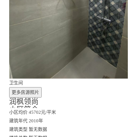
卫生间
更多房源照片
润枫领尚
小区简介
小区均价
45702元/平米
建筑年代
2010年
建筑类型
暂无数据